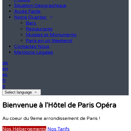
Situation Géographique
Accès Facile
Notre Quartier
Bars
Restaurants
Musées et Monuments
Paris en un Weekend
Contactez Nous
Mentions Légales
de
en
es
fr
it
Select language
Bienvenue à l'Hôtel de Paris Opéra
Au coeur du 9eme arrondissement de Paris !
Nos Hébergements
Nos Tarifs