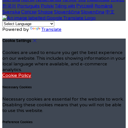
한국어
Português
Polski
Tiếng việt
Русский
Română
Svenska
Српски
Shqipe
Slovenščina
Slovenčina
中文
Powered by
Translate
Cookie Settings
Cookies are used to ensure you get the best experience
on our website. This includes showing information in your
local language where available, and e-commerce
analytics.
Cookie Policy
Necessary Cookies
Necessary cookies are essential for the website to work.
Disabling these cookies means that you will not be able
to use this website.
Preference Cookies