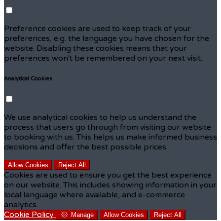
Preference cookies are used to keep track of your
preferences, e.g. the language you have chosen for the
website. Disabling these cookies means that your
preferences won't be remembered on your next visit.
Analytical Cookies
We use analytical cookies to help us understand the
process that users go through from visiting our website
to booking with us. This helps us make informed business
decisions and offer the best possible prices.
Allow Cookies
Reject All
Cookies are used to ensure you get the best experience
on our website. This includes showing information in your
local language where available, and e-commerce
analytics.
Cookie Policy
Manage
Allow Cookies
Reject All