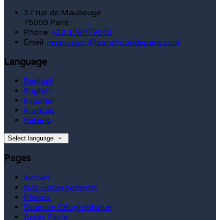
37 rue de Maubeuge
75009 Paris
Phone:
+33 178479043
Email:
reservation@parishoteldeparis.com
Language
Deutsch
English
Español
Français
Italiano
Select language
Pages
Accueil
Nos Hébergements
Photos
Situation Géographique
Accès Facile