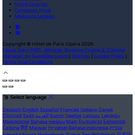
Notre Quartier
Contactez Nous
Mentions Légales
Copyright ©
Hôtel de Paris Opéra 2026
Cloud Diary PMS, Website, Booking Engine & Channel
Manager by GuestDiary.com
|
Sitemap
|
Cookie Policy
|
Terms And Conditions
Select language
Deutsch
English
Español
Français
Italiano
Dansk
Ελληνικά
Eesti
العربية
Suomi
Gaeilge
Lietuvių
Latviešu
Македонски
Bahasa melayu
Malti
Български
Беларускі
Čeština
हिंदी
Magyar
Hrvatski
Bahasa indonesia
עברית
Íslenska
Norsk
Nederlands
Türkçe
ไทย
Українська
日本語