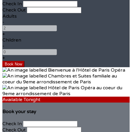
Check In
Check Out
Adults
-
+
Children
-
+
Available Tonight
Book your stay
Check In
Check Out