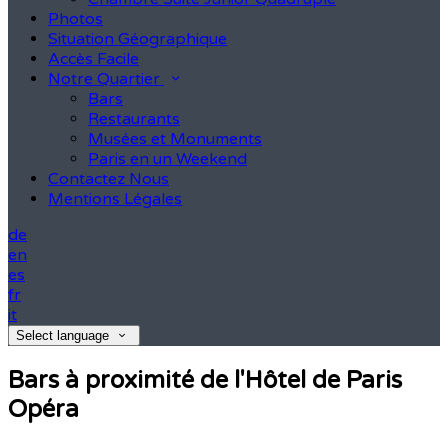
Photos
Situation Géographique
Accès Facile
Notre Quartier
Bars
Restaurants
Musées et Monuments
Paris en un Weekend
Contactez Nous
Mentions Légales
de
en
es
fr
it
Select language
Bars à proximité de l'Hôtel de Paris
Opéra