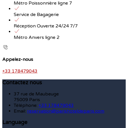
Métro Poissonnière ligne 7
Service de Bagagerie
Réception Ouverte 24/24 7/7
Métro Anvers ligne 2
Appelez-nous
+33 178479043
Contactez nous
37 rue de Maubeuge
75009 Paris
Téléphone
:
+33 178479043
Email:
reservation@parishoteldeparis.com
Language