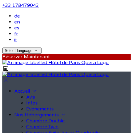
+33 178479043
de
en
es
fr
it
Select language
Réserver Maintenant
Accueil
Avis
Infos
Evénements
Nos Hébergements
Chambre Double
Chambre Twin
Chambre Suite Junior Quadruple