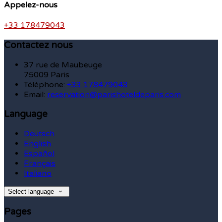
Appelez-nous
+33 178479043
Contactez nous
37 rue de Maubeuge
75009 Paris
Téléphone
:
+33 178479043
Email:
reservation@parishoteldeparis.com
Language
Deutsch
English
Español
Français
Italiano
Select language
Pages