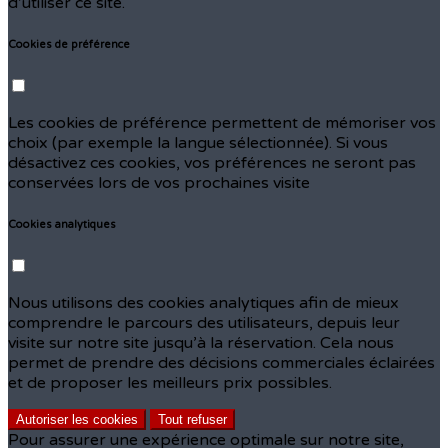
d’utiliser ce site.
Cookies de préférence
Les cookies de préférence permettent de mémoriser vos
choix (par exemple la langue sélectionnée). Si vous
désactivez ces cookies, vos préférences ne seront pas
conservées lors de vos prochaines visite
Cookies analytiques
Nous utilisons des cookies analytiques afin de mieux
comprendre le parcours des utilisateurs, depuis leur
visite sur notre site jusqu’à la réservation. Cela nous
permet de prendre des décisions commerciales éclairées
et de proposer les meilleurs prix possibles.
Autoriser les cookies
Tout refuser
Pour assurer une expérience optimale sur notre site,