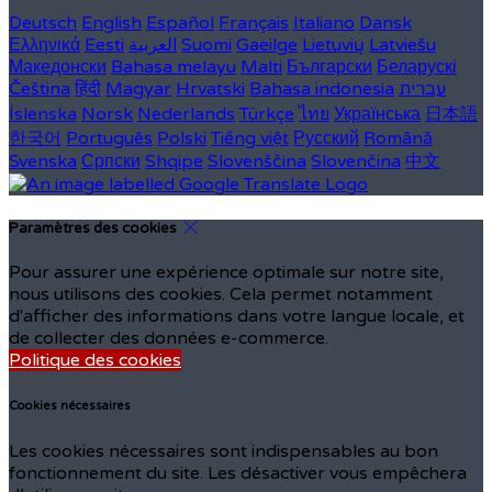
Deutsch
English
Español
Français
Italiano
Dansk
Ελληνικά
Eesti
العربية
Suomi
Gaeilge
Lietuvių
Latviešu
Македонски
Bahasa melayu
Malti
Български
Беларускі
Čeština
हिंदी
Magyar
Hrvatski
Bahasa indonesia
עברית
Íslenska
Norsk
Nederlands
Türkçe
ไทย
Українська
日本語
한국어
Português
Polski
Tiếng việt
Русский
Română
Svenska
Српски
Shqipe
Slovenščina
Slovenčina
中文
Paramètres des cookies
Pour assurer une expérience optimale sur notre site,
nous utilisons des cookies. Cela permet notamment
d'afficher des informations dans votre langue locale, et
de collecter des données e-commerce.
Politique des cookies
Cookies nécessaires
Les cookies nécessaires sont indispensables au bon
fonctionnement du site. Les désactiver vous empêchera