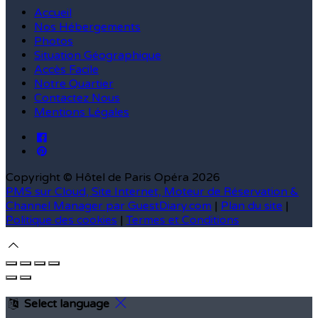
Accueil
Nos Hébergements
Photos
Situation Géographique
Accès Facile
Notre Quartier
Contactez Nous
Mentions Légales
Copyright ©
Hôtel de Paris Opéra 2026
PMS sur Cloud, Site Internet, Moteur de Réservation &
Channel Manager par GuestDiary.com
|
Plan du site
|
Politique des cookies
|
Termes et Conditions
Select language