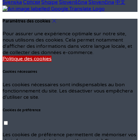
Svenska
Српски
Shqipe
Slovenščina
Slovenčina
中文
Paramètres des cookies
Pour assurer une expérience optimale sur notre site,
nous utilisons des cookies. Cela permet notamment
d'afficher des informations dans votre langue locale, et
de collecter des données e-commerce.
Politique des cookies
Cookies nécessaires
Les cookies nécessaires sont indispensables au bon
fonctionnement du site. Les désactiver vous empêchera
d’utiliser ce site.
Cookies de préférence
Les cookies de préférence permettent de mémoriser vos