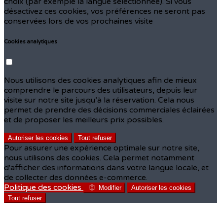
choix (par exemple la langue sélectionnée). Si vous
désactivez ces cookies, vos préférences ne seront pas
conservées lors de vos prochaines visite
Cookies analytiques
Nous utilisons des cookies analytiques afin de mieux
comprendre le parcours des utilisateurs, depuis leur
visite sur notre site jusqu’à la réservation. Cela nous
permet de prendre des décisions commerciales éclairées
et de proposer les meilleurs prix possibles.
Autoriser les cookies
Tout refuser
Pour assurer une expérience optimale sur notre site,
nous utilisons des cookies. Cela permet notamment
d'afficher des informations dans votre langue locale, et
de collecter des données e-commerce.
Politique des cookies
Modifier
Autoriser les cookies
Tout refuser