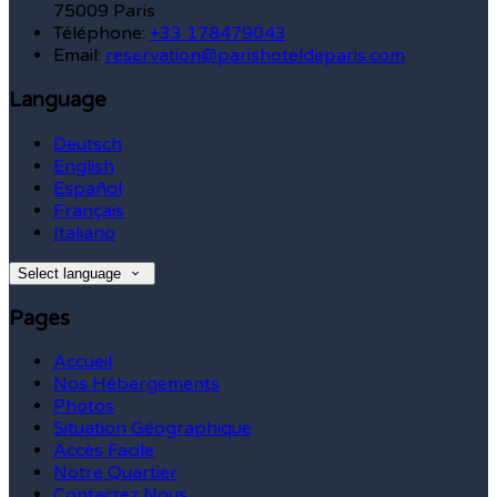
75009 Paris
Téléphone
:
+33 178479043
Email:
reservation@parishoteldeparis.com
Language
Deutsch
English
Español
Français
Italiano
Select language
Pages
Accueil
Nos Hébergements
Photos
Situation Géographique
Accès Facile
Notre Quartier
Contactez Nous