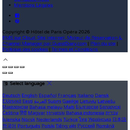
Mentions Légales
Copyright ©
Hôtel de Paris Opéra 2026
PMS sur Cloud, Site Internet, Moteur de Réservation &
Channel Manager par GuestDiary.com
|
Plan du site
|
Politique des cookies
|
Termes et Conditions
Select language
Deutsch
English
Español
Français
Italiano
Dansk
Ελληνικά
Eesti
العربية
Suomi
Gaeilge
Lietuvių
Latviešu
Македонски
Bahasa melayu
Malti
Български
Беларускі
Čeština
हिंदी
Magyar
Hrvatski
Bahasa indonesia
עברית
Íslenska
Norsk
Nederlands
Türkçe
ไทย
Українська
日本語
한국어
Português
Polski
Tiếng việt
Русский
Română