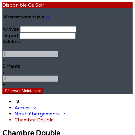
Disponible Ce Soir
Réservez votre séjour
Arrivée
Départ
Adultes
-
+
Enfants
-
+
Accueil
Nos Hébergements
Chambre Double
Chambre Double