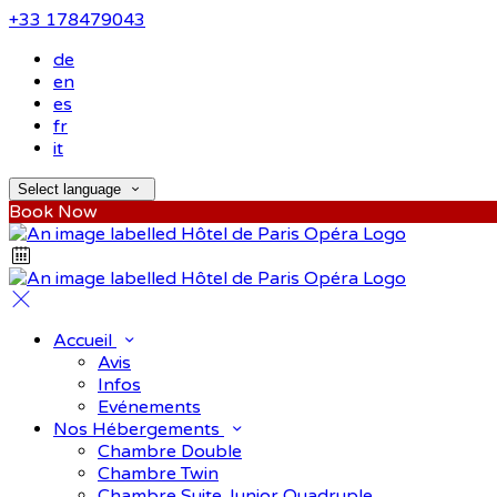
+33 178479043
de
en
es
fr
it
Select language
Book Now
Accueil
Avis
Infos
Evénements
Nos Hébergements
Chambre Double
Chambre Twin
Chambre Suite Junior Quadruple