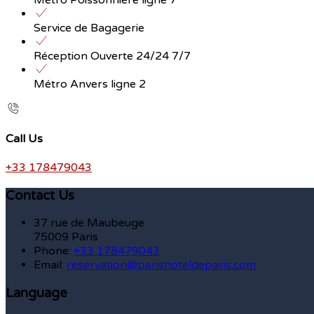
Métro Poissonnière ligne 7
Service de Bagagerie
Réception Ouverte 24/24 7/7
Métro Anvers ligne 2
Call Us
+33 178479043
Contact Us
37 rue de Maubeuge
75009 Paris
Phone:
+33 178479043
Email:
reservation@parishoteldeparis.com
Language