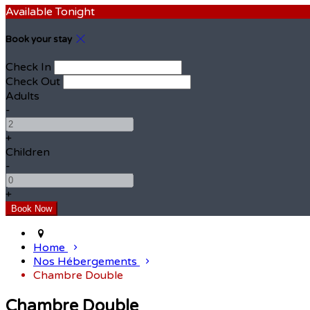
Available Tonight
Book your stay
Check In
Check Out
Adults
-
+
Children
-
+
Home
Nos Hébergements
Chambre Double
Chambre Double