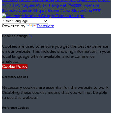
한국어
Português
Polski
Tiếng việt
Русский
Română
Svenska
Српски
Shqipe
Slovenščina
Slovenčina
中文
Powered by
Translate
Cookie Settings
Cookies are used to ensure you get the best experience
on our website. This includes showing information in your
local language where available, and e-commerce
analytics.
Cookie Policy
Necessary Cookies
Necessary cookies are essential for the website to work.
Disabling these cookies means that you will not be able
to use this website.
Preference Cookies