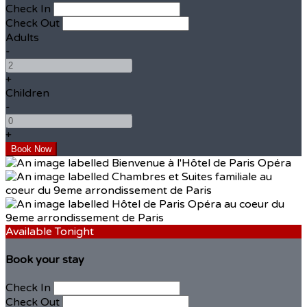
Check In
Check Out
Adults
-
+
Children
-
+
Available Tonight
Book your stay
Check In
Check Out