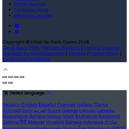
Notre Quartier
Contactez Nous
Mentions Légales
Copyright ©
Hôtel de Paris Opéra 2026
Cloud Diary PMS, Website, Booking Engine & Channel
Manager by GuestDiary.com
|
Sitemap
|
Cookie Policy
|
Terms And Conditions
Select language
Deutsch
English
Español
Français
Italiano
Dansk
Ελληνικά
Eesti
العربية
Suomi
Gaeilge
Lietuvių
Latviešu
Македонски
Bahasa melayu
Malti
Български
Беларускі
Čeština
हिंदी
Magyar
Hrvatski
Bahasa indonesia
עברית
Íslenska
Norsk
Nederlands
Türkçe
ไทย
Українська
日本語