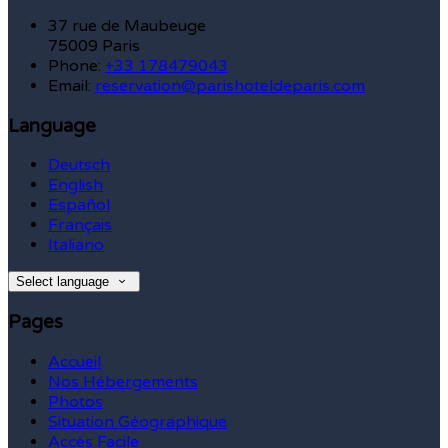
37 rue de Maubeuge
75009 Paris
Phone:
+33 178479043
Email:
reservation@parishoteldeparis.com
Language
Deutsch
English
Español
Français
Italiano
Select language
Pages
Accueil
Nos Hébergements
Photos
Situation Géographique
Accès Facile