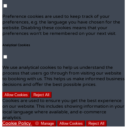
Preference cookies are used to keep track of your
preferences, e.g. the language you have chosen for the
website. Disabling these cookies means that your
preferences won't be remembered on your next visit.
Analytical Cookies
We use analytical cookies to help us understand the
process that users go through from visiting our website
to booking with us. This helps us make informed business
decisions and offer the best possible prices.
Allow Cookies
Reject All
Cookies are used to ensure you get the best experience
on our website. This includes showing information in your
local language where available, and e-commerce
analytics.
Cookie Policy
Manage
Allow Cookies
Reject All