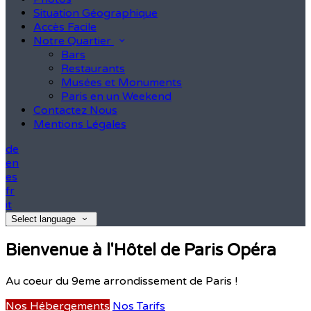
Situation Géographique
Accès Facile
Notre Quartier
Bars
Restaurants
Musées et Monuments
Paris en un Weekend
Contactez Nous
Mentions Légales
de
en
es
fr
it
Select language
Bienvenue à l'Hôtel de Paris Opéra
Au coeur du 9eme arrondissement de Paris !
Nos Hébergements
Nos Tarifs