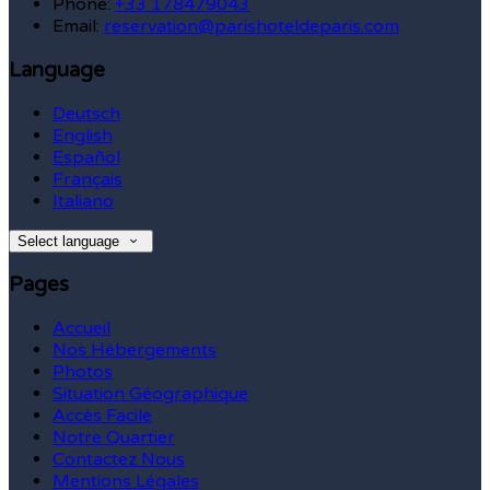
Phone:
+33 178479043
Email:
reservation@parishoteldeparis.com
Language
Deutsch
English
Español
Français
Italiano
Select language
Pages
Accueil
Nos Hébergements
Photos
Situation Géographique
Accès Facile
Notre Quartier
Contactez Nous
Mentions Légales