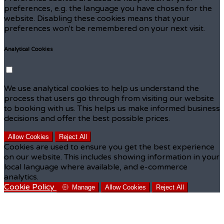
preferences, e.g. the language you have chosen for the
website. Disabling these cookies means that your
preferences won't be remembered on your next visit.
Analytical Cookies
We use analytical cookies to help us understand the
process that users go through from visiting our website
to booking with us. This helps us make informed business
decisions and offer the best possible prices.
Allow Cookies
Reject All
Cookies are used to ensure you get the best experience
on our website. This includes showing information in your
local language where available, and e-commerce
analytics.
Cookie Policy
Manage
Allow Cookies
Reject All