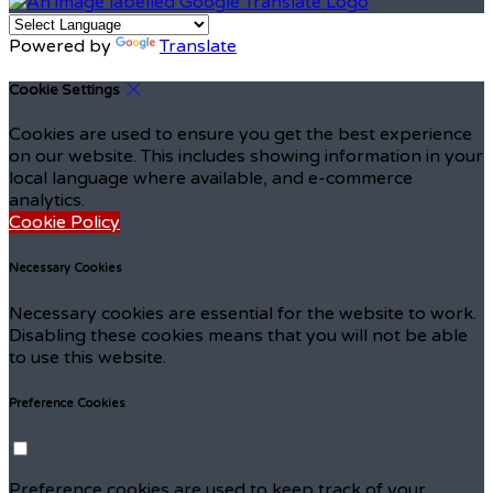
Powered by
Translate
Cookie Settings
Cookies are used to ensure you get the best experience
on our website. This includes showing information in your
local language where available, and e-commerce
analytics.
Cookie Policy
Necessary Cookies
Necessary cookies are essential for the website to work.
Disabling these cookies means that you will not be able
to use this website.
Preference Cookies
Preference cookies are used to keep track of your