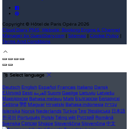
Copyright ©
Hôtel de Paris Opéra 2026
Cloud Diary PMS, Website, Booking Engine & Channel
Manager by GuestDiary.com
|
Sitemap
|
Cookie Policy
|
Terms And Conditions
Select language
Deutsch
English
Español
Français
Italiano
Dansk
Ελληνικά
Eesti
العربية
Suomi
Gaeilge
Lietuvių
Latviešu
Македонски
Bahasa melayu
Malti
Български
Беларускі
Čeština
हिंदी
Magyar
Hrvatski
Bahasa indonesia
עברית
Íslenska
Norsk
Nederlands
Türkçe
ไทย
Українська
日本語
한국어
Português
Polski
Tiếng việt
Русский
Română
Svenska
Српски
Shqipe
Slovenščina
Slovenčina
中文