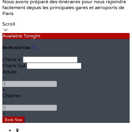
Nous avons préparé des itinéraires pour nous rejoindre
facilement depuis les principales gares et aéroports de
Paris
Scroll
Available Tonight
Book your stay
Check In
Check Out
Adults
-
+
Children
-
+