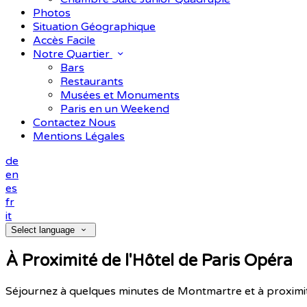
Photos
Situation Géographique
Accès Facile
Notre Quartier
Bars
Restaurants
Musées et Monuments
Paris en un Weekend
Contactez Nous
Mentions Légales
de
en
es
fr
it
Select language
À Proximité de l'Hôtel de Paris Opéra
Séjournez à quelques minutes de Montmartre et à proxim