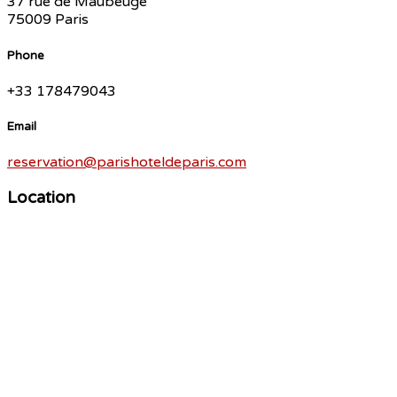
37 rue de Maubeuge
75009 Paris
Phone
+33 178479043
Email
reservation@parishoteldeparis.com
Location