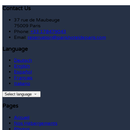
Contact Us
37 rue de Maubeuge
75009 Paris
Phone:
+33 178479043
Email:
reservation@parishoteldeparis.com
Language
Deutsch
English
Español
Français
Italiano
Select language
Pages
Accueil
Nos Hébergements
Photos