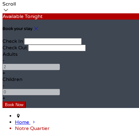
Scroll
Available Tonight
Book your stay
Check In
Check Out
Adults
-
+
Children
-
+
Home
Notre Quartier