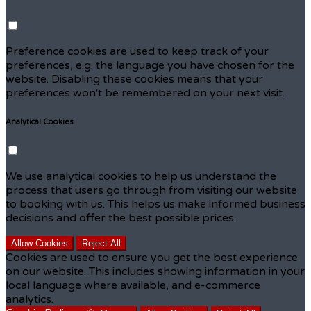
Preference cookies are used to keep track of your
preferences, e.g. the language you have chosen for the
website. Disabling these cookies means that your
preferences won't be remembered on your next visit.
Analytical Cookies
We use analytical cookies to help us understand the
process that users go through from visiting our website
to booking with us. This helps us make informed business
decisions and offer the best possible prices.
Allow Cookies
Reject All
Cookies are used to ensure you get the best experience
on our website. This includes showing information in your
local language where available, and e-commerce
analytics.