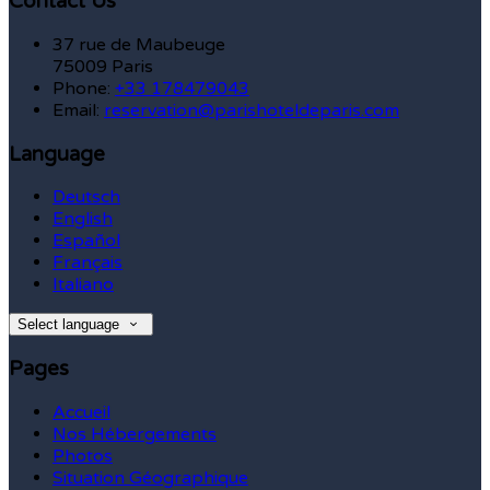
Contact Us
37 rue de Maubeuge
75009 Paris
Phone:
+33 178479043
Email:
reservation@parishoteldeparis.com
Language
Deutsch
English
Español
Français
Italiano
Select language
Pages
Accueil
Nos Hébergements
Photos
Situation Géographique