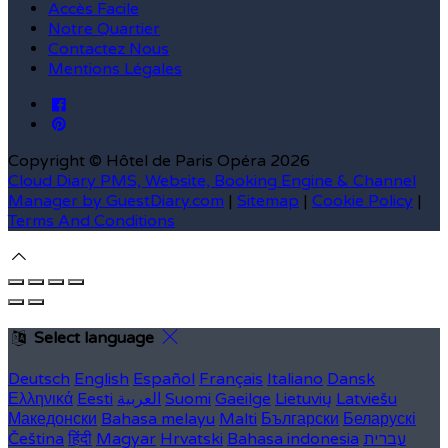
Accès Facile
Notre Quartier
Contactez Nous
Mentions Légales
Copyright ©
Hôtel de Paris Opéra 2026
Cloud Diary PMS, Website, Booking Engine & Channel
Manager by GuestDiary.com
|
Sitemap
|
Cookie Policy
|
Terms And Conditions
Select language
Deutsch
English
Español
Français
Italiano
Dansk
Latviešu
Lietuvių
Gaeilge
Suomi
العربية
Eesti
Ελληνικά
Македонски
Bahasa melayu
Malti
Български
Беларускі
עברית
Bahasa indonesia
Hrvatski
Magyar
हिंदी
Čeština