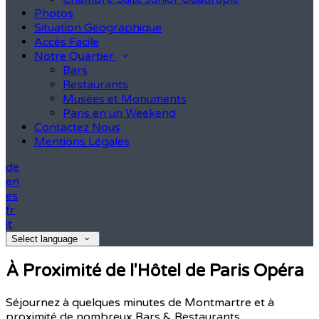
Photos
Situation Géographique
Accès Facile
Notre Quartier
Bars
Restaurants
Musées et Monuments
Paris en un Weekend
Contactez Nous
Mentions Légales
de
en
es
fr
it
Select language
À Proximité de l'Hôtel de Paris Opéra
Séjournez à quelques minutes de Montmartre et à
proximité de nombreux Bars & Restaurants