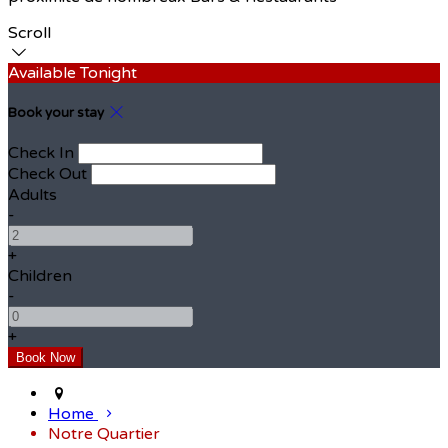
Scroll
Available Tonight
Book your stay
Check In
Check Out
Adults
-
+
Children
-
+
Home
Notre Quartier