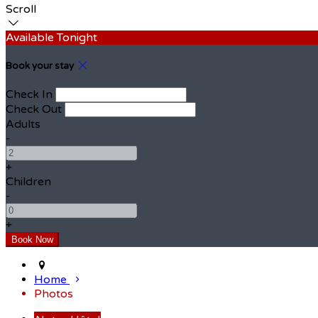
Scroll
Available Tonight
Book your stay
Check In
Check Out
Adults
-
+
Children
-
+
Home
Photos