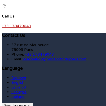
Call Us
+33 178479043
Contact Us
37 rue de Maubeuge
75009 Paris
Phone:
+33 178479043
Email:
reservation@parishoteldeparis.com
Language
Deutsch
English
Español
Français
Italiano
Select language