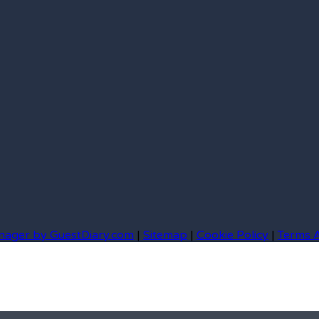
nager by GuestDiary.com
|
Sitemap
|
Cookie Policy
|
Terms 