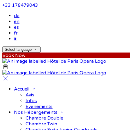
+33 178479043
de
en
es
fr
it
Select language
Book Now
Accueil
Avis
Infos
Evénements
Nos Hébergements
Chambre Double
Chambre Twin
Chambre Suite Junior Quadruple