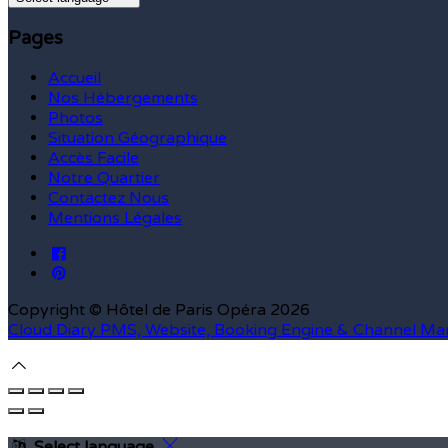
Pages
Accueil
Nos Hébergements
Photos
Situation Géographique
Accès Facile
Notre Quartier
Contactez Nous
Mentions Légales
Copyright ©
Hôtel de Paris Opéra 2026
Cloud Diary PMS, Website, Booking Engine & Channel Ma
Select language